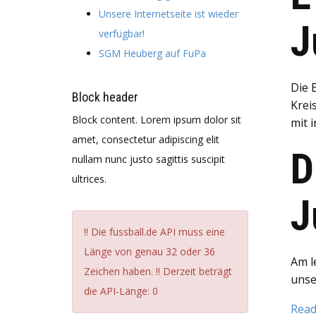
Unsere Internetseite ist wieder
J
verfügbar!
SGM Heuberg auf FuPa
Die E
Block header
Kreis
Block content. Lorem ipsum dolor sit
mit 
amet, consectetur adipiscing elit
D
nullam nunc justo sagittis suscipit
ultrices.
J
!! Die fussball.de API muss eine
Länge von genau 32 oder 36
Am l
Zeichen haben. !! Derzeit beträgt
unse
die API-Länge: 0
Rea