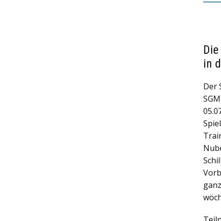
Die
in 
Der 
SGM 
05.0
Spie
Trai
Nube
Schil
Vorb
ganz
wöch
Teil